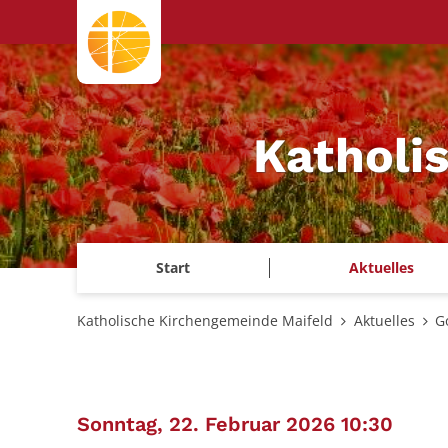
Zum Inhalt springen
Katholi
Start
Aktuelles
Katholische Kirchengemeinde Maifeld
Aktuelles
G
:
Sonntag, 22. Februar 2026 10:30