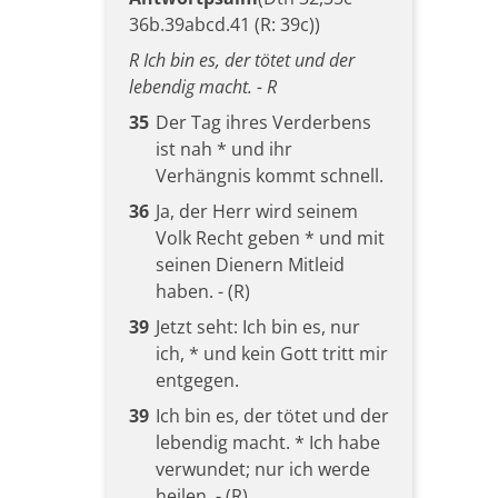
36b.39abcd.41 (R: 39c))
R Ich bin es, der tötet und der
lebendig macht. - R
35
Der Tag ihres Verderbens
ist nah * und ihr
Verhängnis kommt schnell.
36
Ja, der Herr wird seinem
Volk Recht geben * und mit
seinen Dienern Mitleid
haben. - (R)
39
Jetzt seht: Ich bin es, nur
ich, * und kein Gott tritt mir
entgegen.
39
Ich bin es, der tötet und der
lebendig macht. * Ich habe
verwundet; nur ich werde
heilen. - (R)