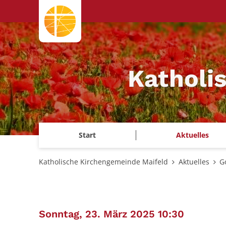
Zum Inhalt springen
Katholi
Start
Aktuelles
Katholische Kirchengemeinde Maifeld
Aktuelles
G
:
Sonntag, 23. März 2025 10:30