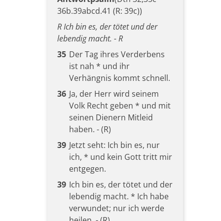
36b.39abcd.41 (R: 39c))
R Ich bin es, der tötet und der
lebendig macht. - R
35
Der Tag ihres Verderbens
ist nah * und ihr
Verhängnis kommt schnell.
36
Ja, der Herr wird seinem
Volk Recht geben * und mit
seinen Dienern Mitleid
haben. - (R)
39
Jetzt seht: Ich bin es, nur
ich, * und kein Gott tritt mir
entgegen.
39
Ich bin es, der tötet und der
lebendig macht. * Ich habe
verwundet; nur ich werde
heilen. - (R)