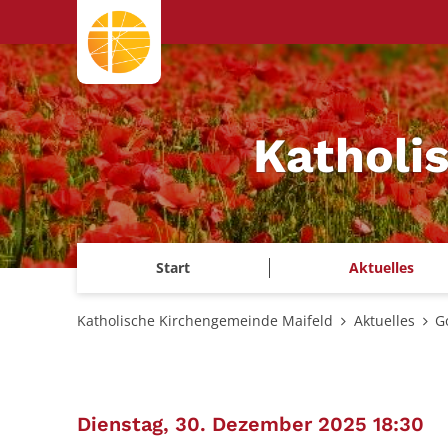
Zum Inhalt springen
Katholi
Start
Aktuelles
Katholische Kirchengemeinde Maifeld
Aktuelles
G
:
Dienstag, 30. Dezember 2025 18:30