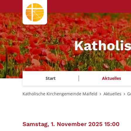
Zum Inhalt springen
Katholi
Start
Aktuelles
Katholische Kirchengemeinde Maifeld
Aktuelles
G
:
Samstag, 1. November 2025 15:00