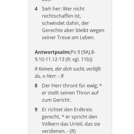
4
Sieh her: Wer nicht
rechtschaffen ist,
schwindet dahin, der
Gerechte aber bleibt wegen
seiner Treue am Leben.
Antwortpsalm
(Ps 9 (9A),8-
9.10-11.12-13 (R: vgl. 11b))
R Keinen, der dich sucht, verläßt
du, o Herr. - R
8
Der Herr thront für ewig; *
er stellt seinen Thron auf
zum Gericht.
9
Er richtet den Erdkreis
gerecht, * er spricht den
Völkern das Urteil, das sie
verdienen. - (R)