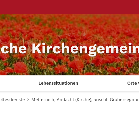
sche Kirchengemei
Lebenssituationen
Orte 
ottesdienste
Metternich, Andacht (Kirche), anschl. Gräbersegnu