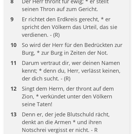
8
Der Herr thront für ewig; * er stellt
seinen Thron auf zum Gericht.
9
Er richtet den Erdkreis gerecht, * er
spricht den Völkern das Urteil, das sie
verdienen. - (R)
10
So wird der Herr für den Bedrückten zur
Burg, * zur Burg in Zeiten der Not.
11
Darum vertraut dir, wer deinen Namen
kennt; * denn du, Herr, verlässt keinen,
der dich sucht. - (R)
12
Singt dem Herrn, der thront auf dem
Zion, * verkündet unter den Völkern
seine Taten!
13
Denn er, der jede Blutschuld rächt,
denkt an die Armen * und ihren
Notschrei vergisst er nicht. - R