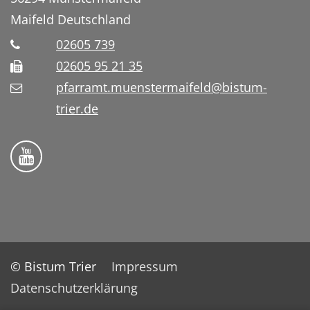
Maifeld
Deutschland
02605 739
02605 95 21 35
pfarramt.muenstermaifeld@bistum-
trier.de
Folge uns auf YouTube
© Bistum Trier
Impressum
Datenschutzerklärung