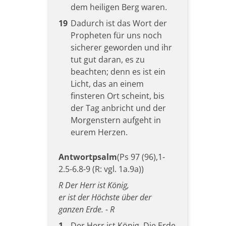
dem heiligen Berg waren.
19
Dadurch ist das Wort der
Propheten für uns noch
sicherer geworden und ihr
tut gut daran, es zu
beachten; denn es ist ein
Licht, das an einem
finsteren Ort scheint, bis
der Tag anbricht und der
Morgenstern aufgeht in
eurem Herzen.
Antwortpsalm
(Ps 97 (96),1-
2.5-6.8-9 (R: vgl. 1a.9a))
R Der Herr ist König,
er ist der Höchste über der
ganzen Erde. - R
1
Der Herr ist König. Die Erde