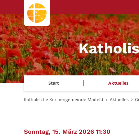
Zum Inhalt springen
Katholi
Start
Aktuelles
Katholische Kirchengemeinde Maifeld
Aktuelles
G
:
Sonntag, 15. März 2026 11:30