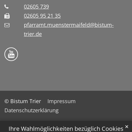
02605 739
02605 95 21 35
pfarramt.muenstermaifeld@bistum-
trier.de
Folge uns auf YouTube
© Bistum Trier
Impressum
Datenschutzerklärung
✕
Ihre Wahlmöglichkeiten bezüglich Cookies