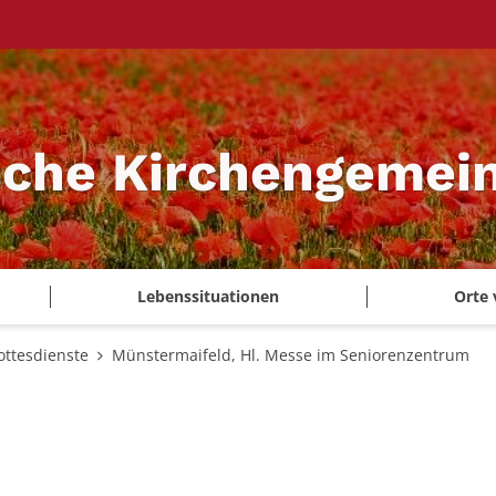
sche Kirchengemei
Lebenssituationen
Orte 
ottesdienste
Münstermaifeld, Hl. Messe im Seniorenzentrum