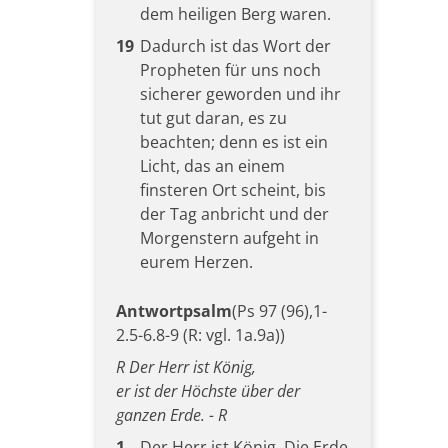
dem heiligen Berg waren.
19
Dadurch ist das Wort der
Propheten für uns noch
sicherer geworden und ihr
tut gut daran, es zu
beachten; denn es ist ein
Licht, das an einem
finsteren Ort scheint, bis
der Tag anbricht und der
Morgenstern aufgeht in
eurem Herzen.
Antwortpsalm
(Ps 97 (96),1-
2.5-6.8-9 (R: vgl. 1a.9a))
R Der Herr ist König,
er ist der Höchste über der
ganzen Erde. - R
1
Der Herr ist König. Die Erde