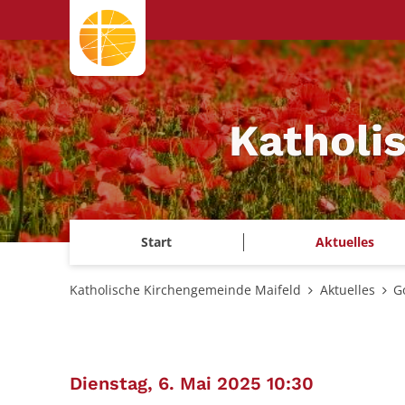
Zum Inhalt springen
Katholi
Start
Aktuelles
Katholische Kirchengemeinde Maifeld
Aktuelles
G
:
Dienstag, 6. Mai 2025 10:30