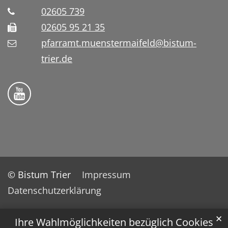
02605 739
02605 95 21 35
pfarramt.muenstermaifeld@bistum-
trier.de
Folge uns auf YouTube
© Bistum Trier
Impressum
Datenschutzerklärung
✕
Ihre Wahlmöglichkeiten bezüglich Cookies