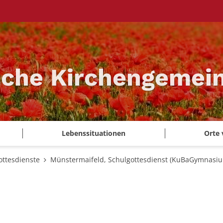
sche Kirchengemei
Lebenssituationen
Orte 
ottesdienste
Münstermaifeld, Schulgottesdienst (KuBaGymnasi