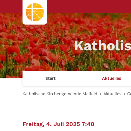
Zum Inhalt springen
Katholi
Start
Aktuelles
Katholische Kirchengemeinde Maifeld
Aktuelles
G
:
Freitag, 4. Juli 2025 7:40