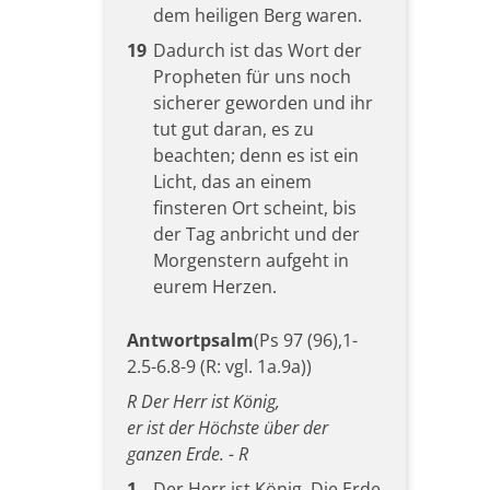
dem heiligen Berg waren.
19
Dadurch ist das Wort der
Propheten für uns noch
sicherer geworden und ihr
tut gut daran, es zu
beachten; denn es ist ein
Licht, das an einem
finsteren Ort scheint, bis
der Tag anbricht und der
Morgenstern aufgeht in
eurem Herzen.
Antwortpsalm
(Ps 97 (96),1-
2.5-6.8-9 (R: vgl. 1a.9a))
R Der Herr ist König,
er ist der Höchste über der
ganzen Erde. - R
1
Der Herr ist König. Die Erde