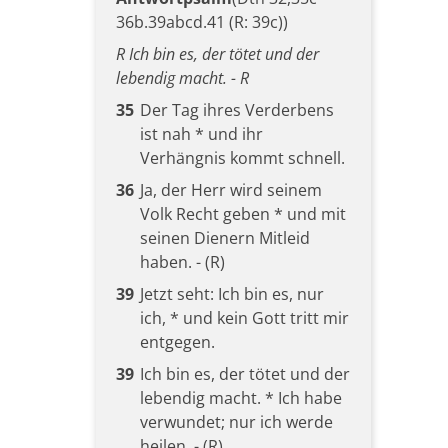
36b.39abcd.41 (R: 39c))
R Ich bin es, der tötet und der
lebendig macht. - R
35
Der Tag ihres Verderbens
ist nah * und ihr
Verhängnis kommt schnell.
36
Ja, der Herr wird seinem
Volk Recht geben * und mit
seinen Dienern Mitleid
haben. - (R)
39
Jetzt seht: Ich bin es, nur
ich, * und kein Gott tritt mir
entgegen.
39
Ich bin es, der tötet und der
lebendig macht. * Ich habe
verwundet; nur ich werde
heilen. - (R)