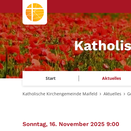
Zum Inhalt springen
Katholi
Start
Aktuelles
Katholische Kirchengemeinde Maifeld
Aktuelles
G
:
Sonntag, 16. November 2025 9:00