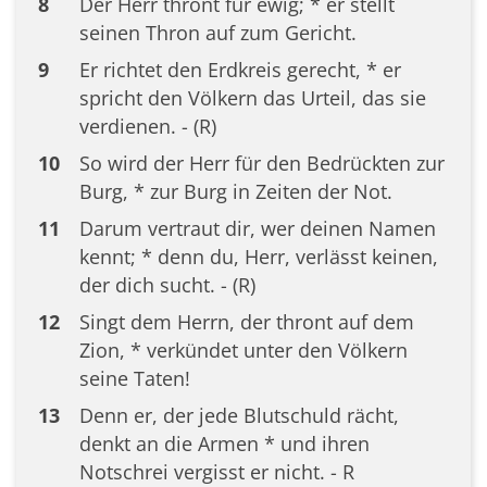
8
Der Herr thront für ewig; * er stellt
seinen Thron auf zum Gericht.
9
Er richtet den Erdkreis gerecht, * er
spricht den Völkern das Urteil, das sie
verdienen. - (R)
10
So wird der Herr für den Bedrückten zur
Burg, * zur Burg in Zeiten der Not.
11
Darum vertraut dir, wer deinen Namen
kennt; * denn du, Herr, verlässt keinen,
der dich sucht. - (R)
12
Singt dem Herrn, der thront auf dem
Zion, * verkündet unter den Völkern
seine Taten!
13
Denn er, der jede Blutschuld rächt,
denkt an die Armen * und ihren
Notschrei vergisst er nicht. - R