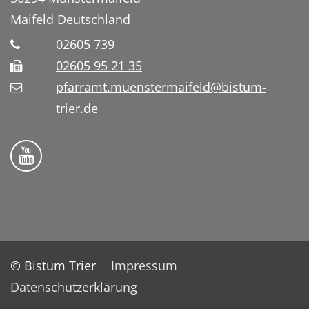
Maifeld
Deutschland
02605 739
02605 95 21 35
pfarramt.muenstermaifeld@bistum-
trier.de
Folge uns auf YouTube
© Bistum Trier
Impressum
Datenschutzerklärung