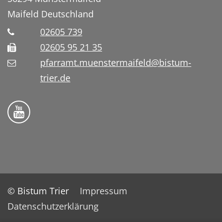
Maifeld
Deutschland
02605 739
02605 95 21 35
pfarramt.muenstermaifeld@bistum-
trier.de
Folge uns auf YouTube
© Bistum Trier
Impressum
Datenschutzerklärung