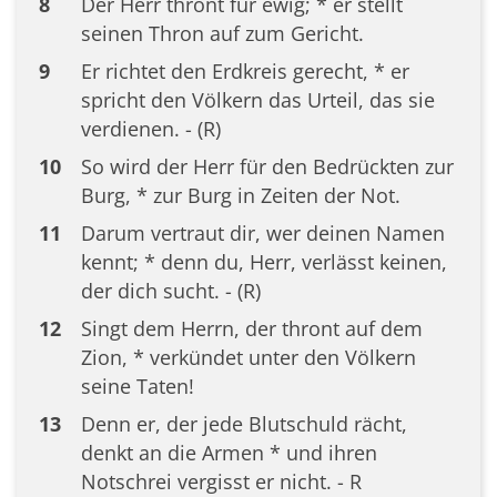
8
Der Herr thront für ewig; * er stellt
seinen Thron auf zum Gericht.
9
Er richtet den Erdkreis gerecht, * er
spricht den Völkern das Urteil, das sie
verdienen. - (R)
10
So wird der Herr für den Bedrückten zur
Burg, * zur Burg in Zeiten der Not.
11
Darum vertraut dir, wer deinen Namen
kennt; * denn du, Herr, verlässt keinen,
der dich sucht. - (R)
12
Singt dem Herrn, der thront auf dem
Zion, * verkündet unter den Völkern
seine Taten!
13
Denn er, der jede Blutschuld rächt,
denkt an die Armen * und ihren
Notschrei vergisst er nicht. - R