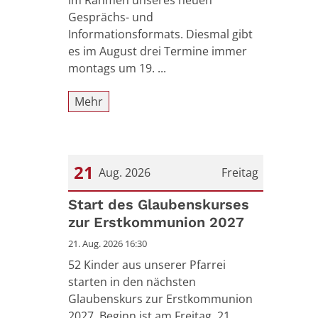
im Rahmen unseres neuen
Gesprächs- und
Informationsformats. Diesmal gibt
es im August drei Termine immer
montags um 19. ...
Mehr
21
Aug. 2026
Freitag
Datum: 21. August 2026
Start des Glaubenskurses
zur Erstkommunion 2027
21. Aug. 2026 16:30
52 Kinder aus unserer Pfarrei
starten in den nächsten
Glaubenskurs zur Erstkommunion
2027. Beginn ist am Freitag, 21.