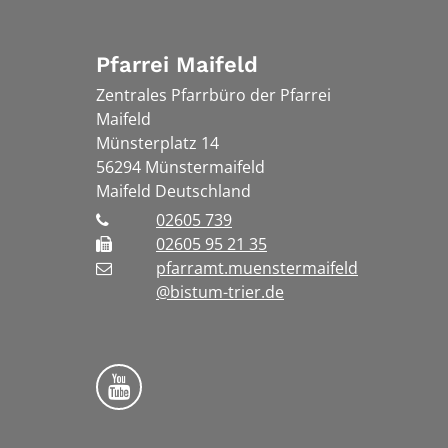
Pfarrei Maifeld
Zentrales Pfarrbüro der Pfarrei
Maifeld
Münsterplatz 14
56294
Münstermaifeld
Maifeld
Deutschland
02605 739
02605 95 21 35
pfarramt.muenstermaifeld
@bistum-trier.de
Folge uns auf YouTube