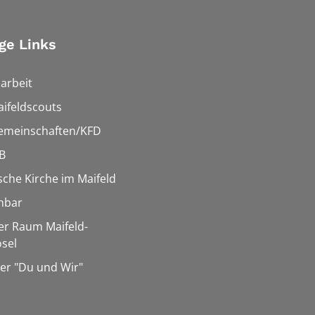
ge Links
arbeit
ifeldscouts
emeinschaften/KFD
B
sche Kirche im Maifeld
hbar
er Raum Maifeld-
sel
er "Du und Wir"