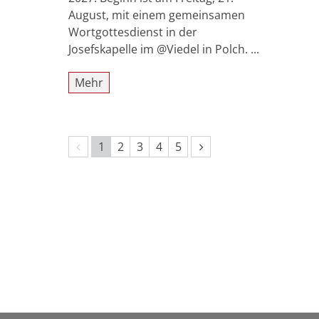
August, mit einem gemeinsamen
Wortgottesdienst in der
Josefskapelle im @Viedel in Polch. ...
Mehr
Vorherige Seite
Nächste Seite
1
2
3
4
5