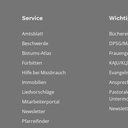
Service
Wichti
Amtsblatt
Bücherei
Beschwerde
DPSG/Ma
Bistums-Atlas
Fraueng
Fürbitten
KAJU/KLJ
Hilfe bei Missbrauch
Evangeli
Immobilien
Ansprec
Liedvorschläge
Pastoral
Untermo
Mitarbeiterportal
Newslett
Newsletter
Pfarreifinder