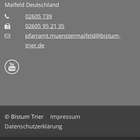
Maifeld
Deutschland
02605 739
02605 95 21 35
pfarramt.muenstermaifeld@bistum-
trier.de
Folge uns auf YouTube
© Bistum Trier
Impressum
Datenschutzerklärung