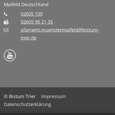
Maifeld
Deutschland
02605 739
02605 95 21 35
pfarramt.muenstermaifeld@bistum-
trier.de
Folge uns auf YouTube
© Bistum Trier
Impressum
Datenschutzerklärung