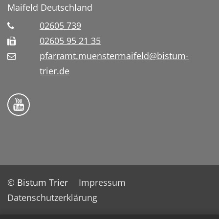
Maifeld
Deutschland
02605 739
02605 95 21 35
pfarramt.muenstermaifeld@bistum-
trier.de
Folge uns auf YouTube
© Bistum Trier
Impressum
Datenschutzerklärung