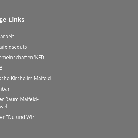
ge Links
arbeit
ifeldscouts
emeinschaften/KFD
B
sche Kirche im Maifeld
hbar
er Raum Maifeld-
sel
er "Du und Wir"