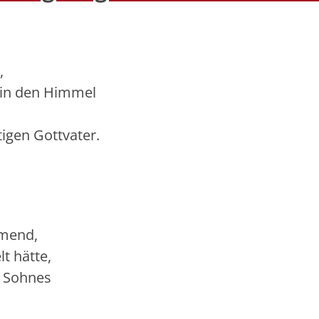
,
d in den Himmel
igen Gottvater.
mend,
t hätte,
s Sohnes