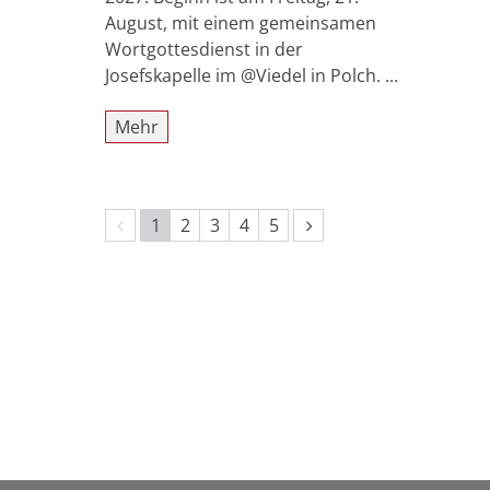
August, mit einem gemeinsamen
Wortgottesdienst in der
Josefskapelle im @Viedel in Polch. ...
Mehr
Vorherige Seite
Nächste Seite
1
2
3
4
5