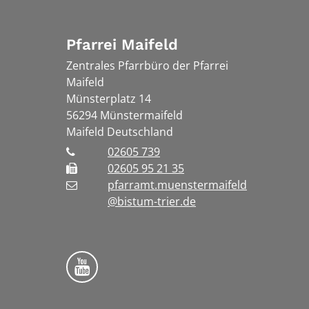
Pfarrei Maifeld
Zentrales Pfarrbüro der Pfarrei
Maifeld
Münsterplatz 14
56294
Münstermaifeld
Maifeld
Deutschland
02605 739
02605 95 21 35
pfarramt.muenstermaifeld
@bistum-trier.de
Folge uns auf YouTube