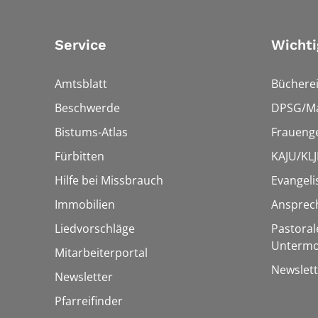
Service
Wichti
Amtsblatt
Bücherei
Beschwerde
DPSG/Ma
Bistums-Atlas
Fraueng
Fürbitten
KAJU/KLJ
Hilfe bei Missbrauch
Evangeli
Immobilien
Ansprec
Liedvorschläge
Pastoral
Untermo
Mitarbeiterportal
Newslett
Newsletter
Pfarreifinder