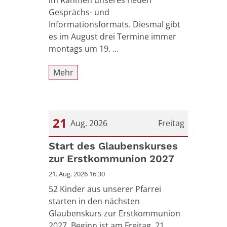
im Rahmen unseres neuen
Gesprächs- und
Informationsformats. Diesmal gibt
es im August drei Termine immer
montags um 19. ...
Mehr
21
Aug. 2026
Freitag
Datum: 21. August 2026
Start des Glaubenskurses
zur Erstkommunion 2027
21. Aug. 2026 16:30
52 Kinder aus unserer Pfarrei
starten in den nächsten
Glaubenskurs zur Erstkommunion
2027. Beginn ist am Freitag, 21.