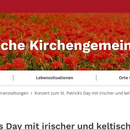
sche Kirchengemei
Lebenssituationen
Orte 
eranstaltungen
Konzert zum St. Patrick’s Day mit irischer und 
s Day mit irischer und keltisc