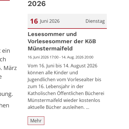
2026
16
Juni 2026
Dienstag
Datum: 16. Juni 2026
Lesesommer und
Vorlesesommer der KöB
Münstermaifeld
 ein
16. Juni 2026 17:00 - 14. Aug. 2026 20:00
ach
Vom 16. Juni bis 14. August 2026
6. März
können alle Kinder und
e
Jugendlichen vom Vorlesealter bis
zum 16. Lebensjahr in der
bung.
Katholischen Öffentlichen Bücherei
Münstermaifeld wieder kostenlos
chen
aktuelle Bücher ausleihen. ...
Mehr