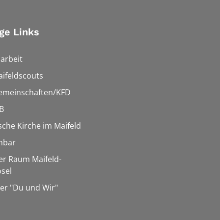
ge Links
arbeit
ifeldscouts
emeinschaften/KFD
B
sche Kirche im Maifeld
hbar
er Raum Maifeld-
sel
er "Du und Wir"