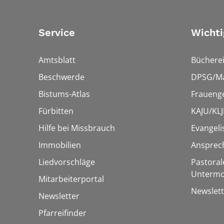
Service
Wichti
Amtsblatt
Bücherei
Beschwerde
DPSG/Ma
Bistums-Atlas
Fraueng
Fürbitten
KAJU/KLJ
Hilfe bei Missbrauch
Evangeli
Immobilien
Ansprec
Liedvorschläge
Pastoral
Untermo
Mitarbeiterportal
Newslett
Newsletter
Pfarreifinder