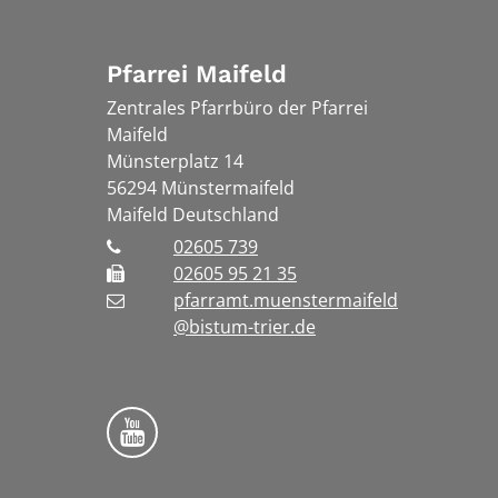
Pfarrei Maifeld
Zentrales Pfarrbüro der Pfarrei
Maifeld
Münsterplatz 14
56294
Münstermaifeld
Maifeld
Deutschland
02605 739
02605 95 21 35
pfarramt.muenstermaifeld
@bistum-trier.de
Folge uns auf YouTube