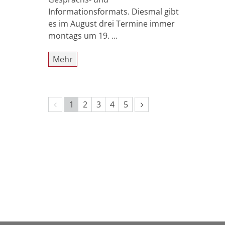
Informationsformats. Diesmal gibt
es im August drei Termine immer
montags um 19. ...
Mehr
Vorherige Seite
Nächste Seite
1
2
3
4
5