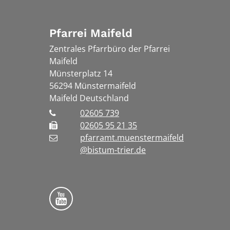
Pfarrei Maifeld
Zentrales Pfarrbüro der Pfarrei
Maifeld
Münsterplatz 14
56294
Münstermaifeld
Maifeld
Deutschland
02605 739
02605 95 21 35
pfarramt.muenstermaifeld
@bistum-trier.de
Folge uns auf YouTube