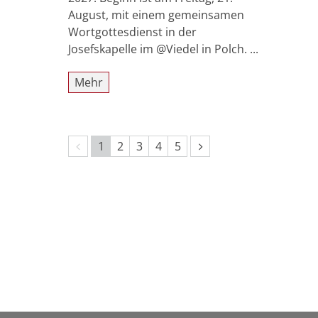
August, mit einem gemeinsamen
Wortgottesdienst in der
Josefskapelle im @Viedel in Polch. ...
Mehr
Vorherige Seite
Nächste Seite
1
2
3
4
5