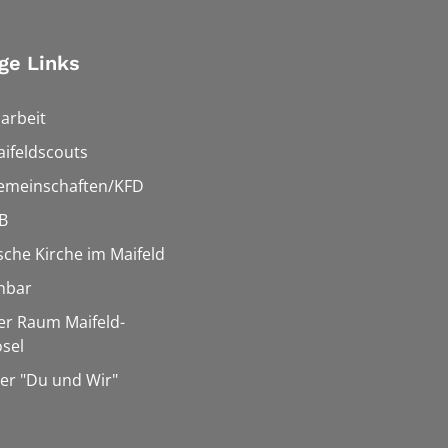
ge Links
arbeit
ifeldscouts
emeinschaften/KFD
B
sche Kirche im Maifeld
hbar
er Raum Maifeld-
sel
er "Du und Wir"