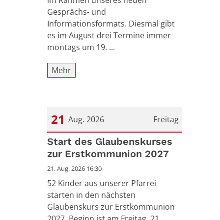
im Rahmen unseres neuen
Gesprächs- und
Informationsformats. Diesmal gibt
es im August drei Termine immer
montags um 19. ...
Mehr
21
Aug. 2026
Freitag
Datum: 21. August 2026
Start des Glaubenskurses
zur Erstkommunion 2027
21. Aug. 2026 16:30
52 Kinder aus unserer Pfarrei
starten in den nächsten
Glaubenskurs zur Erstkommunion
2027. Beginn ist am Freitag, 21.