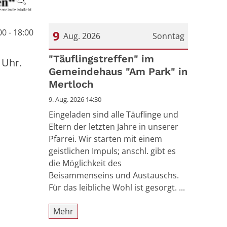
gemeinde Maifeld
00 - 18:00
9
Aug. 2026
Sonntag
Datum: 9. August 2026
"Täuflingstreffen" im
 Uhr.
Gemeindehaus "Am Park" in
Mertloch
9. Aug. 2026 14:30
Eingeladen sind alle Täuflinge und
Eltern der letzten Jahre in unserer
Pfarrei. Wir starten mit einem
geistlichen Impuls; anschl. gibt es
die Möglichkeit des
Beisammenseins und Austauschs.
Für das leibliche Wohl ist gesorgt. ...
Mehr