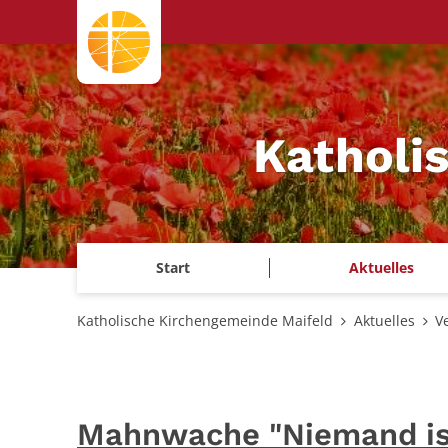
Zum Inhalt springen
Katholi
Start
Aktuelles
Katholische Kirchengemeinde Maifeld
Aktuelles
V
Mahnwache "Niemand ist