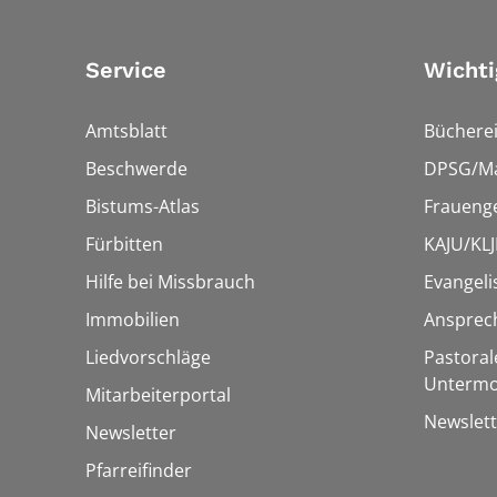
Service
Wichti
Amtsblatt
Bücherei
Beschwerde
DPSG/Ma
Bistums-Atlas
Fraueng
Fürbitten
KAJU/KLJ
Hilfe bei Missbrauch
Evangeli
Immobilien
Ansprec
Liedvorschläge
Pastoral
Untermo
Mitarbeiterportal
Newslett
Newsletter
Pfarreifinder