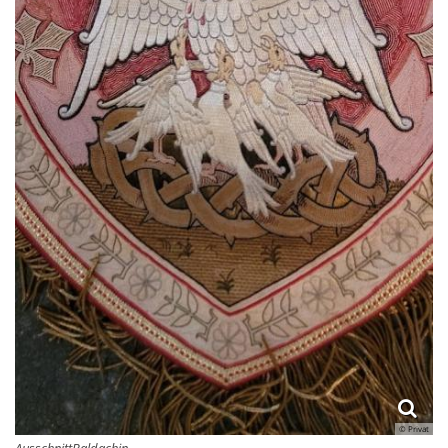
© Privat
AusschnittBaldachin