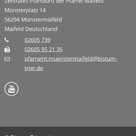
Zentrales Pfarrbüro der Pfarrei Maifeld
Münsterplatz 14
56294
Münstermaifeld
Maifeld
Deutschland
02605 739
02605 95 21 35
pfarramt.muenstermaifeld@bistum-
trier.de
Folge uns auf YouTube