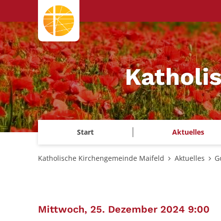
Zum Inhalt springen
Katholi
Start
Aktuelles
Katholische Kirchengemeinde Maifeld
Aktuelles
G
:
Mittwoch, 25. Dezember 2024 9:00