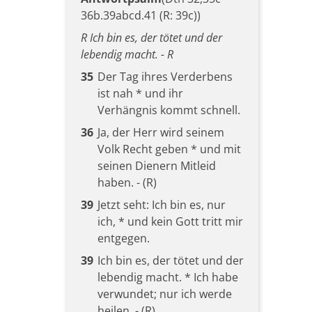
36b.39abcd.41 (R: 39c))
R Ich bin es, der tötet und der
lebendig macht. - R
35
Der Tag ihres Verderbens
ist nah * und ihr
Verhängnis kommt schnell.
36
Ja, der Herr wird seinem
Volk Recht geben * und mit
seinen Dienern Mitleid
haben. - (R)
39
Jetzt seht: Ich bin es, nur
ich, * und kein Gott tritt mir
entgegen.
39
Ich bin es, der tötet und der
lebendig macht. * Ich habe
verwundet; nur ich werde
heilen. - (R)