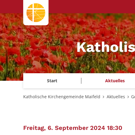
Zum Inhalt springen
Katholi
Start
Aktuelles
Katholische Kirchengemeinde Maifeld
Aktuelles
G
:
Freitag, 6. September 2024 18:30