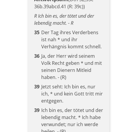
36b.39abcd.41 (R: 39c))
R Ich bin es, der tötet und der
lebendig macht. - R
35
Der Tag ihres Verderbens
ist nah * und ihr
Verhängnis kommt schnell.
36
Ja, der Herr wird seinem
Volk Recht geben * und mit
seinen Dienern Mitleid
haben. - (R)
39
Jetzt seht: Ich bin es, nur
ich, * und kein Gott tritt mir
entgegen.
39
Ich bin es, der tötet und der
lebendig macht. * Ich habe
verwundet; nur ich werde
heilen. - (R)