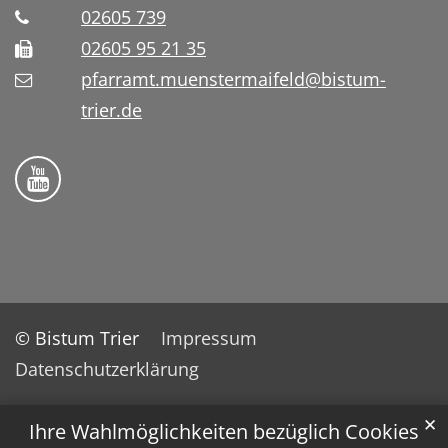
02605 739
02605 95 21 35
pfarramt.muenstermaifeld@bistum-
trier.de
Folge uns auf YouTube
© Bistum Trier
Impressum
Datenschutzerklärung
✕
Ihre Wahlmöglichkeiten bezüglich Cookies