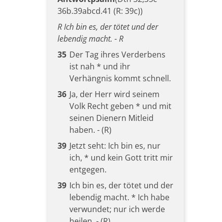
36b.39abcd.41 (R: 39c))
R Ich bin es, der tötet und der
lebendig macht. - R
35
Der Tag ihres Verderbens
ist nah * und ihr
Verhängnis kommt schnell.
36
Ja, der Herr wird seinem
Volk Recht geben * und mit
seinen Dienern Mitleid
haben. - (R)
39
Jetzt seht: Ich bin es, nur
ich, * und kein Gott tritt mir
entgegen.
39
Ich bin es, der tötet und der
lebendig macht. * Ich habe
verwundet; nur ich werde
heilen. - (R)