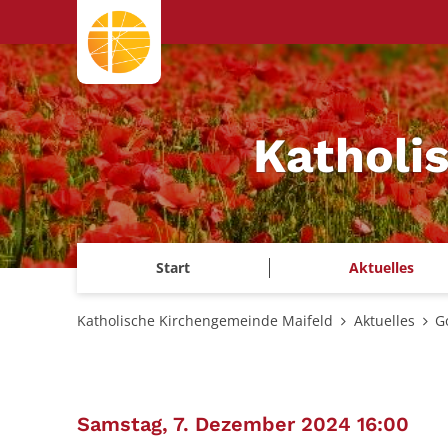
Zum Inhalt springen
Katholi
Start
Aktuelles
Katholische Kirchengemeinde Maifeld
Aktuelles
G
:
Samstag, 7. Dezember 2024 16:00