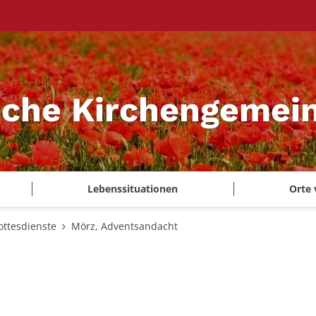
sche Kirchengemei
Lebenssituationen
Orte 
ottesdienste
Mörz, Adventsandacht