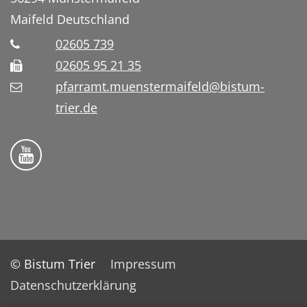
Maifeld
Deutschland
02605 739
02605 95 21 35
pfarramt.muenstermaifeld@bistum-
trier.de
Folge uns auf YouTube
© Bistum Trier
Impressum
Datenschutzerklärung