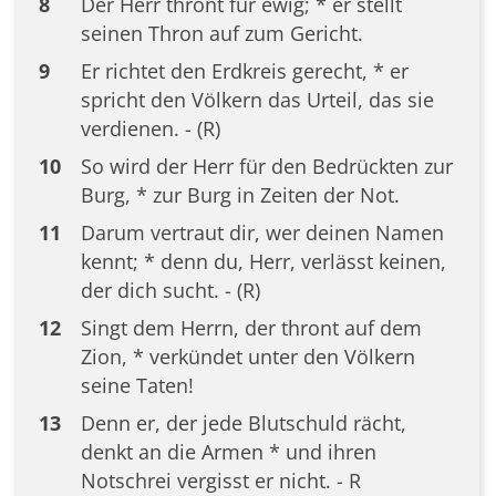
8
Der Herr thront für ewig; * er stellt
seinen Thron auf zum Gericht.
9
Er richtet den Erdkreis gerecht, * er
spricht den Völkern das Urteil, das sie
verdienen. - (R)
10
So wird der Herr für den Bedrückten zur
Burg, * zur Burg in Zeiten der Not.
11
Darum vertraut dir, wer deinen Namen
kennt; * denn du, Herr, verlässt keinen,
der dich sucht. - (R)
12
Singt dem Herrn, der thront auf dem
Zion, * verkündet unter den Völkern
seine Taten!
13
Denn er, der jede Blutschuld rächt,
denkt an die Armen * und ihren
Notschrei vergisst er nicht. - R