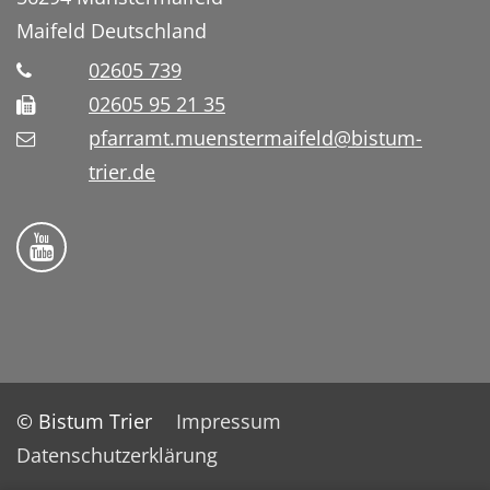
Maifeld
Deutschland
02605 739
02605 95 21 35
pfarramt.muenstermaifeld@bistum-
trier.de
Folge uns auf YouTube
© Bistum Trier
Impressum
Datenschutzerklärung