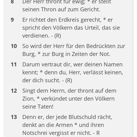
8
Der Herr thront für ewig; * er stellt
seinen Thron auf zum Gericht.
9
Er richtet den Erdkreis gerecht, * er
spricht den Völkern das Urteil, das sie
verdienen. - (R)
10
So wird der Herr für den Bedrückten zur
Burg, * zur Burg in Zeiten der Not.
11
Darum vertraut dir, wer deinen Namen
kennt; * denn du, Herr, verlässt keinen,
der dich sucht. - (R)
12
Singt dem Herrn, der thront auf dem
Zion, * verkündet unter den Völkern
seine Taten!
13
Denn er, der jede Blutschuld rächt,
denkt an die Armen * und ihren
Notschrei vergisst er nicht. - R