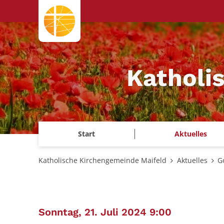
Zum Inhalt springen
Katholi
Start
Aktuelles
Katholische Kirchengemeinde Maifeld
Aktuelles
G
:
Sonntag, 21. Juli 2024 9:00