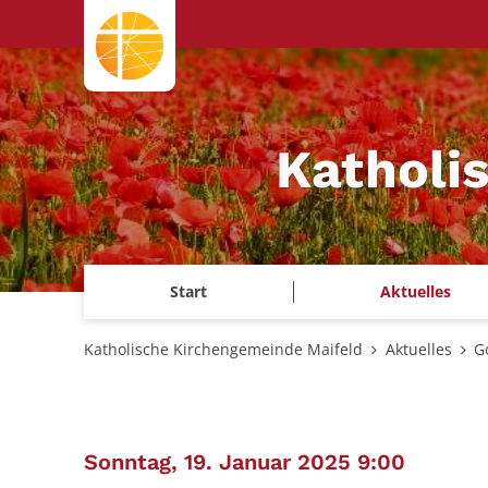
Zum Inhalt springen
Katholi
Start
Aktuelles
Katholische Kirchengemeinde Maifeld
Aktuelles
G
:
Sonntag, 19. Januar 2025 9:00