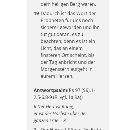
dem heiligen Berg waren.
19
Dadurch ist das Wort der
Propheten für uns noch
sicherer geworden und ihr
tut gut daran, es zu
beachten; denn es ist ein
Licht, das an einem
finsteren Ort scheint, bis
der Tag anbricht und der
Morgenstern aufgeht in
eurem Herzen.
Antwortpsalm
(Ps 97 (96),1-
2.5-6.8-9 (R: vgl. 1a.9a))
R Der Herr ist König,
er ist der Höchste über der
ganzen Erde. - R
1
Der Herr ist König. Die Erde