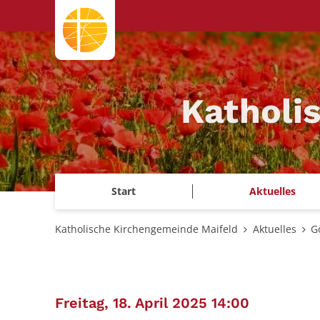
Zum Inhalt springen
Katholi
Start
Aktuelles
Katholische Kirchengemeinde Maifeld
Aktuelles
G
:
Freitag, 18. April 2025 14:00