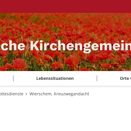
sche Kirchengemei
Lebenssituationen
Orte 
ottesdienste
Wierschem, Kreuzwegandacht