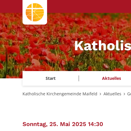
Zum Inhalt springen
Katholi
Start
Aktuelles
Katholische Kirchengemeinde Maifeld
Aktuelles
G
:
Sonntag, 25. Mai 2025 14:30