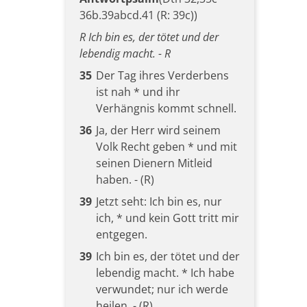
36b.39abcd.41 (R: 39c))
R Ich bin es, der tötet und der
lebendig macht. - R
35
Der Tag ihres Verderbens
ist nah * und ihr
Verhängnis kommt schnell.
36
Ja, der Herr wird seinem
Volk Recht geben * und mit
seinen Dienern Mitleid
haben. - (R)
39
Jetzt seht: Ich bin es, nur
ich, * und kein Gott tritt mir
entgegen.
39
Ich bin es, der tötet und der
lebendig macht. * Ich habe
verwundet; nur ich werde
heilen. - (R)