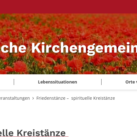
sche Kirchengemei
Lebenssituationen
Orte 
eranstaltungen
Friedenstänze – spirituelle Kreistänze
elle Kreistänze