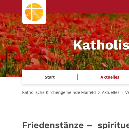
Zum Inhalt springen
Katholi
Start
Aktuelles
Katholische Kirchengemeinde Maifeld
Aktuelles
V
Friedenstänze – spiritu