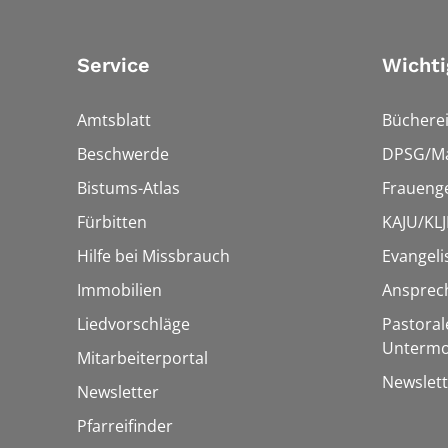
Service
Wichti
Amtsblatt
Bücherei
Beschwerde
DPSG/Ma
Bistums-Atlas
Fraueng
Fürbitten
KAJU/KLJ
Hilfe bei Missbrauch
Evangeli
Immobilien
Ansprec
Liedvorschläge
Pastoral
Untermo
Mitarbeiterportal
Newslett
Newsletter
Pfarreifinder