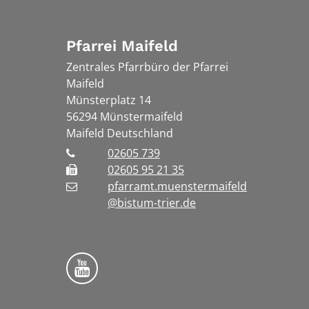
Pfarrei Maifeld
Zentrales Pfarrbüro der Pfarrei
Maifeld
Münsterplatz 14
56294
Münstermaifeld
Maifeld
Deutschland
02605 739
02605 95 21 35
pfarramt.muenstermaifeld
@bistum-trier.de
Folge uns auf YouTube