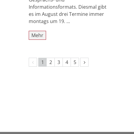
Informationsformats. Diesmal gibt
es im August drei Termine immer
montags um 19. ...
Mehr
Vorherige Seite
Nächste Seite
1
2
3
4
5