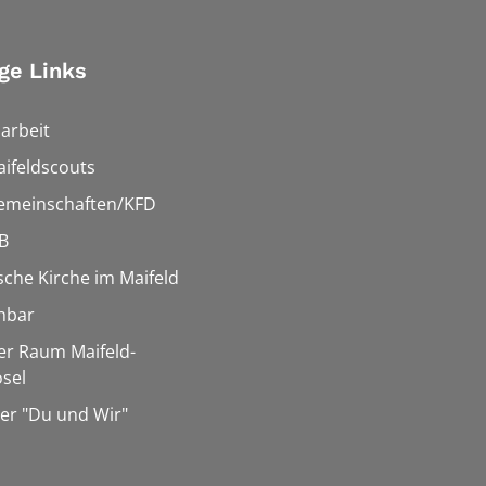
ge Links
arbeit
ifeldscouts
emeinschaften/KFD
B
sche Kirche im Maifeld
hbar
er Raum Maifeld-
sel
er "Du und Wir"