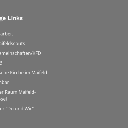
ge Links
arbeit
ifeldscouts
emeinschaften/KFD
B
sche Kirche im Maifeld
hbar
er Raum Maifeld-
sel
er "Du und Wir"