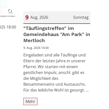
9
ervatore romano
Aug. 2026
Sonntag
025 18:00
Datum: 9. August 2026
"Täuflingstreffen" im
Gemeindehaus "Am Park" in
Mertloch
9. Aug. 2026 14:30
Eingeladen sind alle Täuflinge und
Eltern der letzten Jahre in unserer
Pfarrei. Wir starten mit einem
geistlichen Impuls; anschl. gibt es
die Möglichkeit des
Beisammenseins und Austauschs.
Für das leibliche Wohl ist gesorgt. ...
Mehr