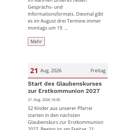
im Rahmen unseres neuen
Gesprächs- und
Informationsformats. Diesmal gibt
es im August drei Termine immer
montags um 19. ...
Mehr
21
Aug. 2026
Freitag
Datum: 21. August 2026
Start des Glaubenskurses
zur Erstkommunion 2027
21. Aug. 2026 16:30
52 Kinder aus unserer Pfarrei
starten in den nächsten
Glaubenskurs zur Erstkommunion
2027. Beginn ist am Freitag, 21.