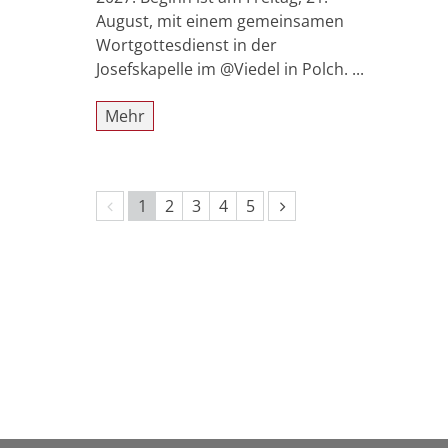
August, mit einem gemeinsamen
Wortgottesdienst in der
Josefskapelle im @Viedel in Polch. ...
Mehr
Vorherige Seite
Nächste Seite
1
2
3
4
5