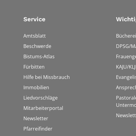
Service
Wichti
Amtsblatt
Bücherei
Beschwerde
DPSG/Ma
Bistums-Atlas
Fraueng
Fürbitten
KAJU/KLJ
Hilfe bei Missbrauch
Evangeli
Immobilien
Ansprec
Liedvorschläge
Pastoral
Untermo
Mitarbeiterportal
Newslett
Newsletter
Pfarreifinder