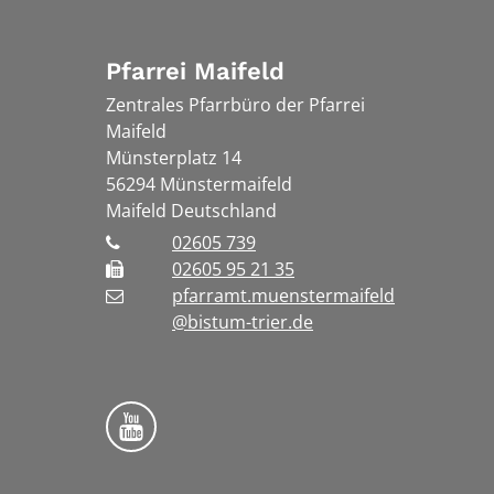
Pfarrei Maifeld
Zentrales Pfarrbüro der Pfarrei
Maifeld
Münsterplatz 14
56294
Münstermaifeld
Maifeld
Deutschland
02605 739
02605 95 21 35
pfarramt.muenstermaifeld
@bistum-trier.de
Folge uns auf YouTube