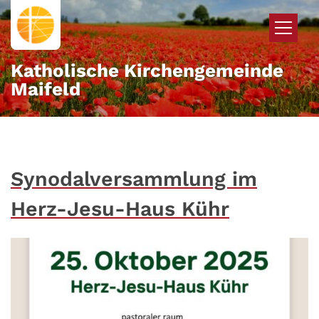
Zum Inhalt springen
Katholische Kirchengemeinde
Maifeld
Synodalversammlung im
Herz-Jesu-Haus Kühr